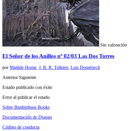
Sin valoración
El Señor de los Anillos nº 02/03 Las Dos Torres
por
Matilde Horne
,
J. R. R. Tolkien
,
Luis Domènech
Anterior
Siguiente
Estado publicado con éxito
Error al publicar el estado
Sobre Bimbiribase Books
Documentación de Django
Código de conducta