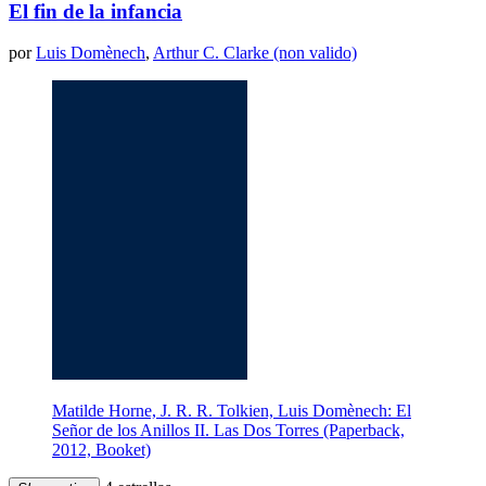
El fin de la infancia
por
Luis Domènech
,
Arthur C. Clarke (non valido)
Matilde Horne, J. R. R. Tolkien, Luis Domènech: El
Señor de los Anillos II. Las Dos Torres (Paperback,
2012, Booket)