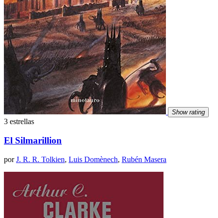
Show rating
3 estrellas
El Silmarillion
por
J. R. R. Tolkien
,
Luis Domènech
,
Rubén Masera