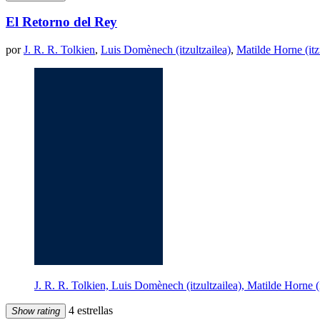
El Retorno del Rey
por
J. R. R. Tolkien
,
Luis Domènech (itzultzailea)
,
Matilde Horne (itz
J. R. R. Tolkien, Luis Domènech (itzultzailea), Matilde Horne 
4 estrellas
Show rating