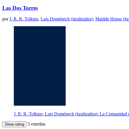
Las Dos Torres
por
J. R. R. Tolkien
,
Luis Domènech (itzultzailea)
,
Matilde Horne (itz
J. R. R. Tolkien, Luis Domènech (itzultzailea): La Comunidad 
5 estrellas
Show rating