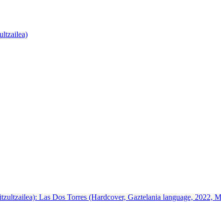
ultzailea)
(itzultzailea): Las Dos Torres (Hardcover, Gaztelania language, 2022, 