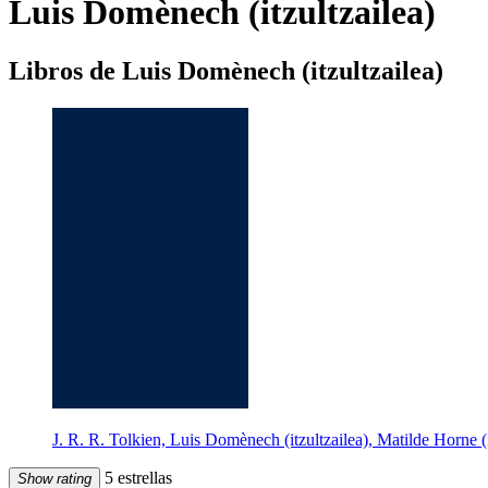
Luis Domènech (itzultzailea)
Libros de Luis Domènech (itzultzailea)
J. R. R. Tolkien, Luis Domènech (itzultzailea), Matilde Horne (
5 estrellas
Show rating