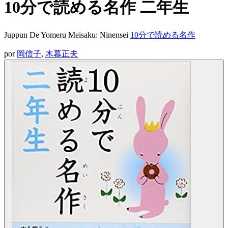
10分で読める名作 二年生
Juppun De Yomeru Meisaku: Ninensei
10分で読める名作
por
岡信子
,
木暮正夫