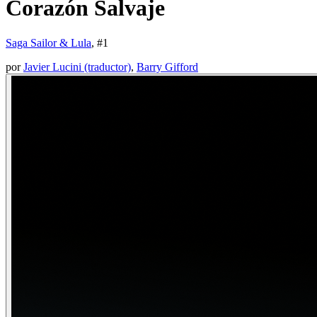
Corazón Salvaje
Saga Sailor & Lula
, #
1
por
Javier Lucini (traductor)
,
Barry Gifford