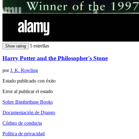
5 estrellas
Show rating
Harry Potter and the Philosopher's Stone
por
J. K. Rowling
Estado publicado con éxito
Error al publicar el estado
Sobre Bimbiribase Books
Documentación de Django
Código de conducta
Política de privacidad