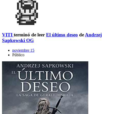
VITI
terminó de leer
El último deseo
de
Andrzej
Sapkowski OG
noviembre 15
Público