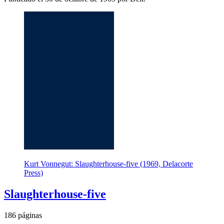
Kurt Vonnegut: Slaughterhouse-five (1969, Delacorte
Press)
Slaughterhouse-five
186 páginas