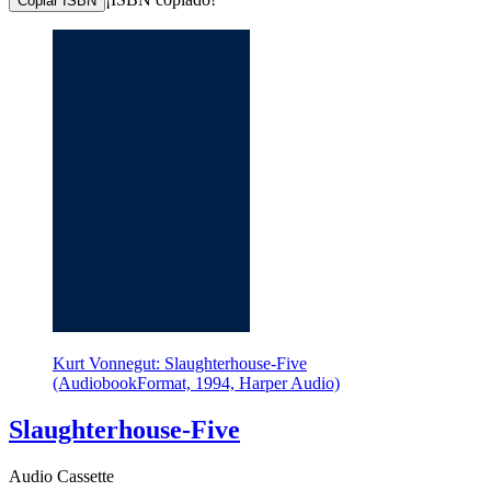
Copiar ISBN
Kurt Vonnegut: Slaughterhouse-Five
(AudiobookFormat, 1994, Harper Audio)
Slaughterhouse-Five
Audio Cassette