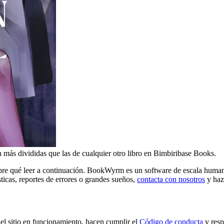
 más divididas que las de cualquier otro libro en Bimbiribase Books.
scubre qué leer a continuación. BookWyrm es un software de escala huma
sticas, reportes de errores o grandes sueños,
contacta con nosotros
y hazt
l sitio en funcionamiento, hacen cumplir el
Código de conducta
y resp