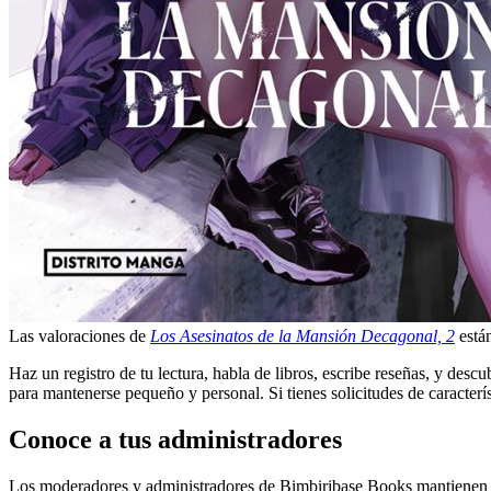
Las valoraciones de
Los Asesinatos de la Mansión Decagonal, 2
están
Haz un registro de tu lectura, habla de libros, escribe reseñas, y de
para mantenerse pequeño y personal. Si tienes solicitudes de caracterí
Conoce a tus administradores
Los moderadores y administradores de Bimbiribase Books mantienen e