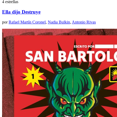
4 estrellas
Ella dijo Destruye
por
Rafael Martín Coronel
,
Nadia Bulkin
,
Antonio Rivas