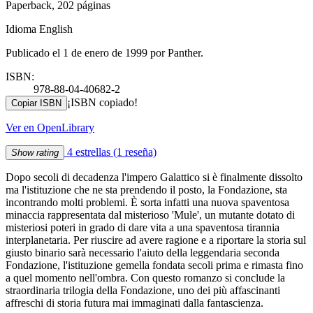
Paperback, 202 páginas
Idioma English
Publicado el 1 de enero de 1999 por Panther.
ISBN:
978-88-04-40682-2
¡ISBN copiado!
Copiar ISBN
Ver en OpenLibrary
4 estrellas
(1 reseña)
Show rating
Dopo secoli di decadenza l'impero Galattico si è finalmente dissolto
ma l'istituzione che ne sta prendendo il posto, la Fondazione, sta
incontrando molti problemi. È sorta infatti una nuova spaventosa
minaccia rappresentata dal misterioso 'Mule', un mutante dotato di
misteriosi poteri in grado di dare vita a una spaventosa tirannia
interplanetaria. Per riuscire ad avere ragione e a riportare la storia sul
giusto binario sarà necessario l'aiuto della leggendaria seconda
Fondazione, l'istituzione gemella fondata secoli prima e rimasta fino
a quel momento nell'ombra. Con questo romanzo si conclude la
straordinaria trilogia della Fondazione, uno dei più affascinanti
affreschi di storia futura mai immaginati dalla fantascienza.