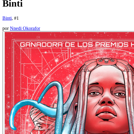
Binti
Binti
, #
1
por
Nnedi Okorafor