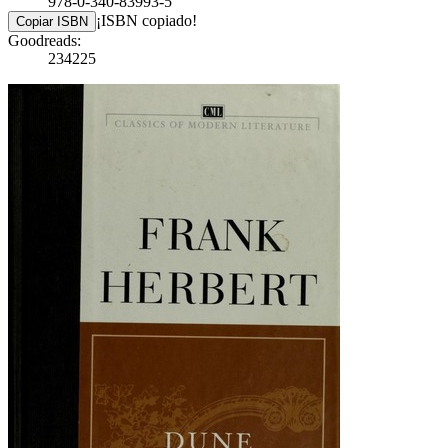
978-0-340-83993-5
¡ISBN copiado!
Copiar ISBN
Goodreads:
234225