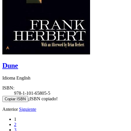
Dune
Idioma English
ISBN:
978-1-101-65805-5
¡ISBN copiado!
Copiar ISBN
Anterior
Siguiente
1
2
3