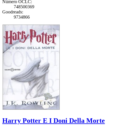
Número OCLC:
748500369
Goodreads:
9734866
Harry Potter E I Doni Della Morte