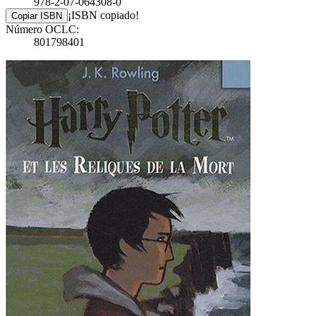
978-2-07-064308-0
¡ISBN copiado!
Copiar ISBN
Número OCLC:
801798401