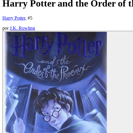
Harry Potter and the Order of 
Harry Potter
, #
5
por
J.K. Rowling