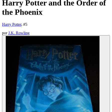
Harry Potter and the Order of
the Phoenix
Harry Potter
, #
5
por
J.K. Rowling