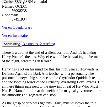
¡ISBN copiado!
Copiar ISBN
Número OCLC:
56098238
Goodreads:
57451934
Ver en OpenLibrary
Ver en Inventaire
3 estrellas
(2 reseñas)
Show rating
There is a door at the end of a silent corridor. And it’s haunting
Harry Pottter’s dreams. Why else would he be waking in the middle
of the night, screaming in terror?
Harry has a lot on his mind for this, his fifth year at Hogwarts: a
Defense Against the Dark Arts teacher with a personality like
poisoned honey; a big surprise on the Gryffindor Quidditch team;
and the looming terror of the Ordinary Wizarding Level exams. But
all these things pale next to the growing threat of He-Who-Must-
Not-Be-Named---a threat that neither the magical government nor
the authorities at Hogwarts can stop.
As the grasp of darkness tightens, Harry must discover the true