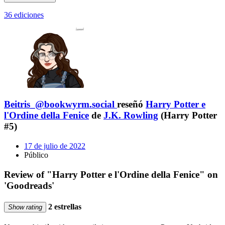
36 ediciones
Beitris_@bookwyrm.social
reseñó
Harry Potter e
l'Ordine della Fenice
de
J.K. Rowling
(Harry Potter
#5)
17 de julio de 2022
Público
Review of "Harry Potter e l'Ordine della Fenice" on
'Goodreads'
2 estrellas
Show rating