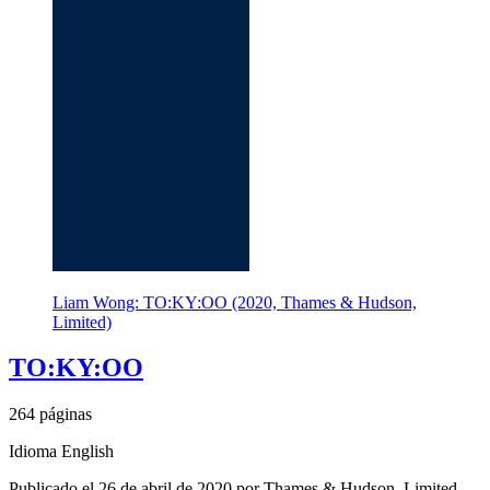
Liam Wong: TO:KY:OO (2020, Thames & Hudson,
Limited)
TO:KY:OO
264 páginas
Idioma English
Publicado el 26 de abril de 2020 por Thames & Hudson, Limited.