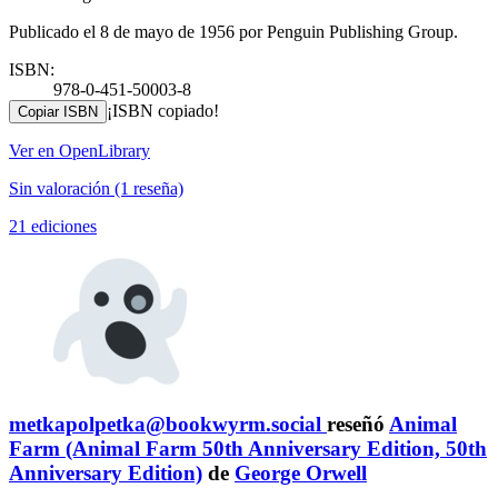
Publicado el 8 de mayo de 1956 por Penguin Publishing Group.
ISBN:
978-0-451-50003-8
¡ISBN copiado!
Copiar ISBN
Ver en OpenLibrary
Sin valoración
(1 reseña)
21 ediciones
metkapolpetka@bookwyrm.social
reseñó
Animal
Farm (Animal Farm 50th Anniversary Edition, 50th
Anniversary Edition)
de
George Orwell