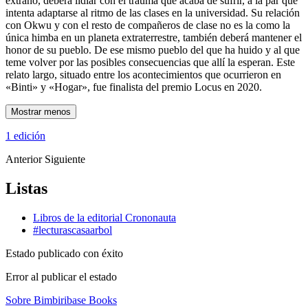
extraño, deberá lidiar con el trauma que acaba de sufrir, a la par que
intenta adaptarse al ritmo de las clases en la universidad. Su relación
con Okwu y con el resto de compañeros de clase no es la como la
única himba en un planeta extraterrestre, también deberá mantener el
honor de su pueblo. De ese mismo pueblo del que ha huido y al que
teme volver por las posibles consecuencias que allí la esperan. Este
relato largo, situado entre los acontecimientos que ocurrieron en
«Binti» y «Hogar», fue finalista del premio Locus en 2020.
Mostrar menos
1 edición
Anterior
Siguiente
Listas
Libros de la editorial Crononauta
#lecturascasaarbol
Estado publicado con éxito
Error al publicar el estado
Sobre Bimbiribase Books