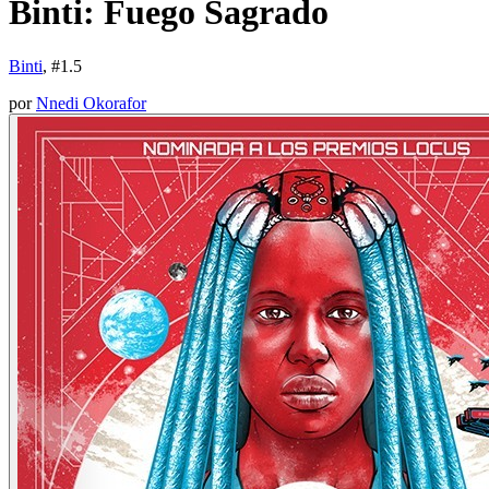
Binti: Fuego Sagrado
Binti
, #
1.5
por
Nnedi Okorafor