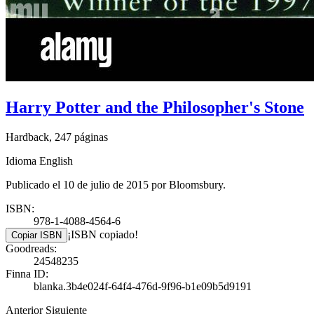
Harry Potter and the Philosopher's Stone
Hardback, 247 páginas
Idioma English
Publicado el 10 de julio de 2015 por Bloomsbury.
ISBN:
978-1-4088-4564-6
¡ISBN copiado!
Copiar ISBN
Goodreads:
24548235
Finna ID:
blanka.3b4e024f-64f4-476d-9f96-b1e09b5d9191
Anterior
Siguiente