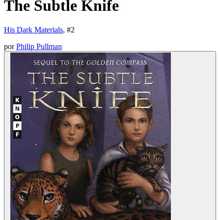
The Subtle Knife
His Dark Materials
, #
2
por
Philip Pullman