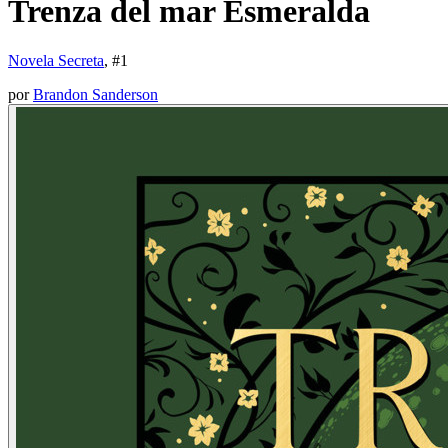
Trenza del mar Esmeralda
Novela Secreta
, #
1
por
Brandon Sanderson