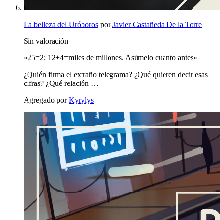
La belleza del Uróboros
por
Javier Castañeda De la Torre
Sin valoración
«25=2; 12+4=miles de millones. Asúmelo cuanto antes»
¿Quién firma el extraño telegrama? ¿Qué quieren decir esas
cifras? ¿Qué relación …
Agregado por
Kyrylys