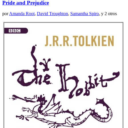
Pride and Prejudice
por
Amanda Root
,
David Troughton
,
Samantha Spiro
, y 2 otros