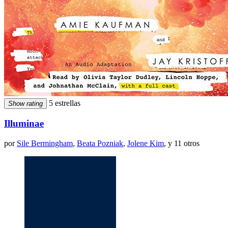
5 estrellas
Show rating
Illuminae
por
Sile Bermingham
,
Beata Pozniak
,
Jolene Kim
, y 11 otros