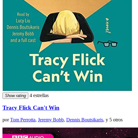
4 estrellas
Show rating
Tracy Flick Can't Win
por
Tom Perrotta
,
Jeremy Bobb
,
Dennis Boutsikaris
, y 5 otros