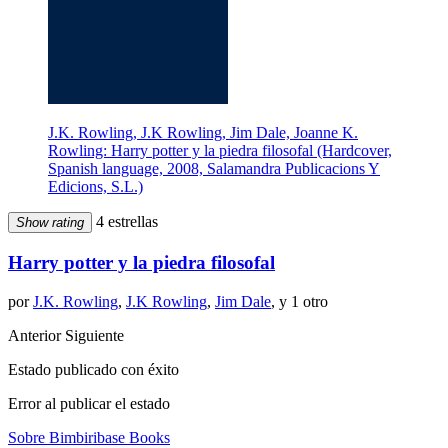
J.K. Rowling, J.K Rowling, Jim Dale, Joanne K.
Rowling: Harry potter y la piedra filosofal (Hardcover,
Spanish language, 2008, Salamandra Publicacions Y
Edicions, S.L.)
4 estrellas
Show rating
Harry potter y la piedra filosofal
por
J.K. Rowling
,
J.K Rowling
,
Jim Dale
, y 1 otro
Anterior
Siguiente
Estado publicado con éxito
Error al publicar el estado
Sobre Bimbiribase Books