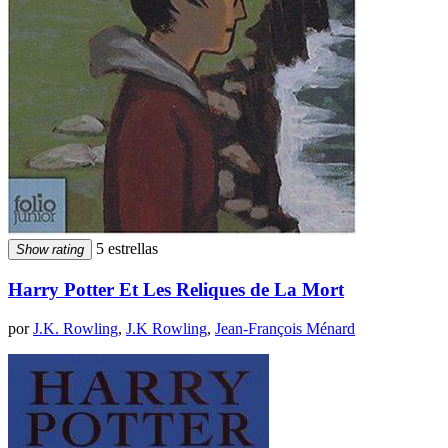
5 estrellas
Show rating
Harry Potter Et Les Reliques de La Mort
por
J.K. Rowling
,
J.K Rowling
,
Jean-François Ménard