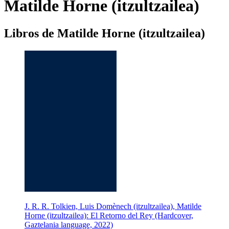
Matilde Horne (itzultzailea)
Libros de Matilde Horne (itzultzailea)
J. R. R. Tolkien, Luis Domènech (itzultzailea), Matilde
Horne (itzultzailea): El Retorno del Rey (Hardcover,
Gaztelania language, 2022)