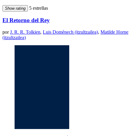
5 estrellas
Show rating
El Retorno del Rey
por
J. R. R. Tolkien
,
Luis Domènech (itzultzailea)
,
Matilde Horne
(itzultzailea)