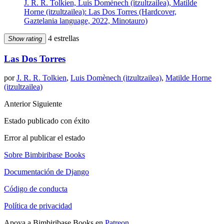
J. R. R. Tolkien, Luis Domènech (itzultzailea), Matilde
Horne (itzultzailea): Las Dos Torres (Hardcover,
Gaztelania language, 2022, Minotauro)
4 estrellas
Show rating
Las Dos Torres
por
J. R. R. Tolkien
,
Luis Domènech (itzultzailea)
,
Matilde Horne
(itzultzailea)
Anterior
Siguiente
Estado publicado con éxito
Error al publicar el estado
Sobre Bimbiribase Books
Documentación de Django
Código de conducta
Política de privacidad
Apoya a Bimbiribase Books en
Patreon