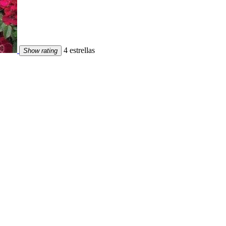
4 estrellas
Show rating