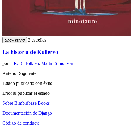
3 estrellas
Show rating
La historia de Kullervo
por
J. R. R. Tolkien
,
Martin Simonson
Anterior
Siguiente
Estado publicado con éxito
Error al publicar el estado
Sobre Bimbiribase Books
Documentación de Django
Código de conducta