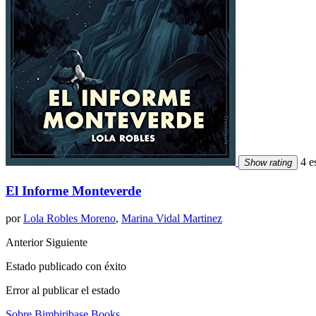
4 es
Show rating
El Informe Monteverde
por
Lola Robles Moreno
,
Marina Vidal Martinez
Anterior
Siguiente
Estado publicado con éxito
Error al publicar el estado
Sobre Bimbiribase Books