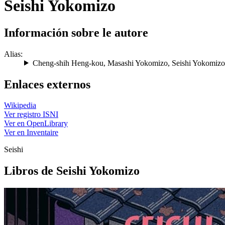
Seishi Yokomizo
Información sobre le autore
Alias:
Cheng-shih Heng-kou
,
Masashi Yokomizo
,
Seishi Yokomizo
Enlaces externos
Wikipedia
Ver registro ISNI
Ver en OpenLibrary
Ver en Inventaire
Seishi
Libros de Seishi Yokomizo