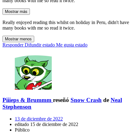
many books with me so read it twice.
Mostrar más
Really enjoyed reading this whilst on holiday in Peru, didn't have
many books with me so read it twice.
Mostrar menos
Responder
Difundir estado
Me gusta estado
Piiieps & Brummm
reseñó
Snow Crash
de
Neal
Stephenson
13 de diciembre de 2022
editado 15 de diciembre de 2022
Público