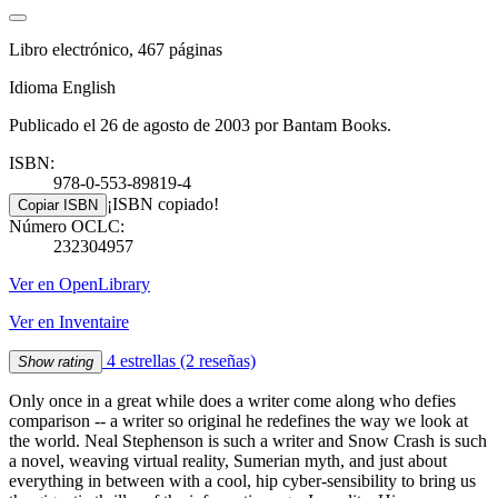
Libro electrónico, 467 páginas
Idioma English
Publicado el 26 de agosto de 2003 por Bantam Books.
ISBN:
978-0-553-89819-4
¡ISBN copiado!
Copiar ISBN
Número OCLC:
232304957
Ver en OpenLibrary
Ver en Inventaire
4 estrellas
(2 reseñas)
Show rating
Only once in a great while does a writer come along who defies
comparison -- a writer so original he redefines the way we look at
the world. Neal Stephenson is such a writer and Snow Crash is such
a novel, weaving virtual reality, Sumerian myth, and just about
everything in between with a cool, hip cyber-sensibility to bring us