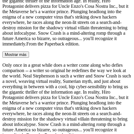
the gigantic thriller of the information age. In reality, Hiro
Protagonist delivers pizza for Uncle Enzo's Cosa Nostra Inc., but it
the Metaverse he's a warrior prince. Plunging headlong into the
enigma of a new computer virus that's striking down hackers
everywhere, he races along the neon-lit streets on a search-and-
destroy mission for the shadowy virtual villain threatening to bring
about infocalypse. Snow Crash is a mind-altering romp through a
future America so bizarre, so outrageous... you'll recognize it
immediately.From the Paperback edition.
Mostrar más
Only once in a great while does a writer come along who defies
comparison -- a writer so original he redefines the way we look at
the world. Neal Stephenson is such a writer and Snow Crash is such
a novel, weaving virtual reality, Sumerian myth, and just about
everything in between with a cool, hip cyber-sensibility to bring us
the gigantic thriller of the information age. In reality, Hiro
Protagonist delivers pizza for Uncle Enzo's Cosa Nostra Inc., but it
the Metaverse he's a warrior prince. Plunging headlong into the
enigma of a new computer virus that's striking down hackers
everywhere, he races along the neon-lit streets on a search-and-
destroy mission for the shadowy virtual villain threatening to bring
about infocalypse. Snow Crash is a mind-altering romp through a
future America so bizarre, so outrageous... you'll recognize it