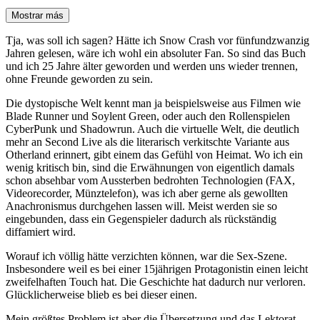
Mostrar más
Tja, was soll ich sagen? Hätte ich Snow Crash vor fünfundzwanzig
Jahren gelesen, wäre ich wohl ein absoluter Fan. So sind das Buch
und ich 25 Jahre älter geworden und werden uns wieder trennen,
ohne Freunde geworden zu sein.
Die dystopische Welt kennt man ja beispielsweise aus Filmen wie
Blade Runner und Soylent Green, oder auch den Rollenspielen
CyberPunk und Shadowrun. Auch die virtuelle Welt, die deutlich
mehr an Second Live als die literarisch verkitschte Variante aus
Otherland erinnert, gibt einem das Gefühl von Heimat. Wo ich ein
wenig kritisch bin, sind die Erwähnungen von eigentlich damals
schon absehbar vom Aussterben bedrohten Technologien (FAX,
Videorecorder, Münztelefon), was ich aber gerne als gewollten
Anachronismus durchgehen lassen will. Meist werden sie so
eingebunden, dass ein Gegenspieler dadurch als rückständig
diffamiert wird.
Worauf ich völlig hätte verzichten können, war die Sex-Szene.
Insbesondere weil es bei einer 15jährigen Protagonistin einen leicht
zweifelhaften Touch hat. Die Geschichte hat dadurch nur verloren.
Glücklicherweise blieb es bei dieser einen.
Mein größtes Problem ist aber die Übersetzung und das Lektorat