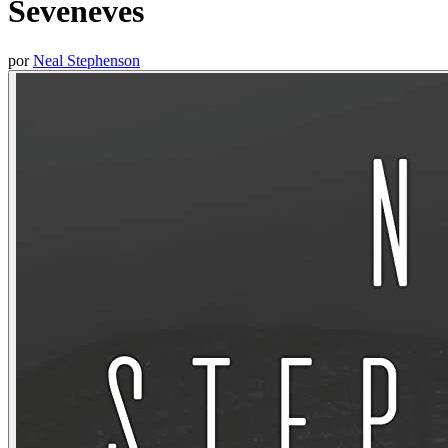
Seveneves
por
Neal Stephenson