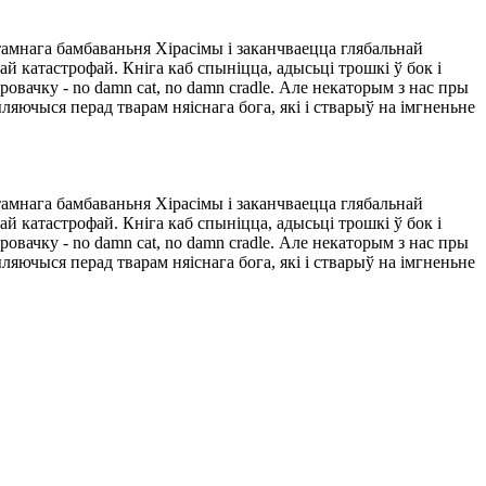
атамнага бамбаваньня Хірасімы і заканчваецца глябальнай
ай катастрофай. Кніга каб спыніцца, адысьці трошкі ў бок і
вяровачку - no damn cat, no damn cradle. Але некаторым з нас пры
ючыся перад тварам няіснага бога, які і стварыў на імгненьне
атамнага бамбаваньня Хірасімы і заканчваецца глябальнай
ай катастрофай. Кніга каб спыніцца, адысьці трошкі ў бок і
вяровачку - no damn cat, no damn cradle. Але некаторым з нас пры
ючыся перад тварам няіснага бога, які і стварыў на імгненьне