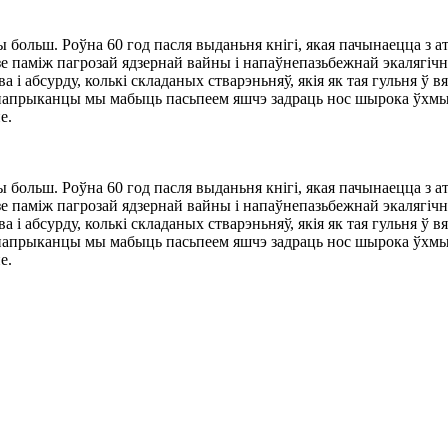
бы больш. Роўна 60 год пасля выданьня кнігі, якая пачынаецца з 
дзе паміж пагрозай ядзернай вайны і напаўнепазьбежнай экалягічн
ва і абсурду, колькі складаных стварэньняў, якія як тая гульня ў 
 напрыканцы мы мабыць пасьпеем яшчэ задраць нос шырока ўхмыля
е.
бы больш. Роўна 60 год пасля выданьня кнігі, якая пачынаецца з 
дзе паміж пагрозай ядзернай вайны і напаўнепазьбежнай экалягічн
ва і абсурду, колькі складаных стварэньняў, якія як тая гульня ў 
 напрыканцы мы мабыць пасьпеем яшчэ задраць нос шырока ўхмыля
е.