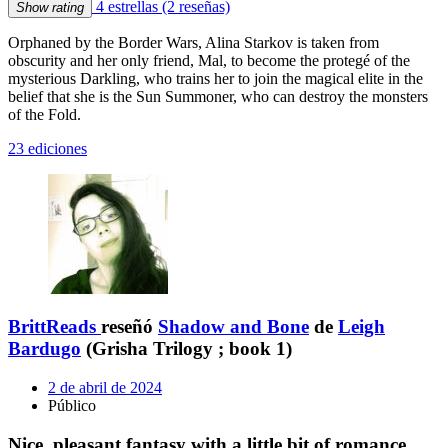
4 estrellas
(2 reseñas)
Show rating
Orphaned by the Border Wars, Alina Starkov is taken from
obscurity and her only friend, Mal, to become the protegé of the
mysterious Darkling, who trains her to join the magical elite in the
belief that she is the Sun Summoner, who can destroy the monsters
of the Fold.
23 ediciones
BrittReads
reseñó
Shadow and Bone
de
Leigh
Bardugo
(Grisha Trilogy ; book 1)
2 de abril de 2024
Público
Nice, pleasant fantasy with a little bit of romance