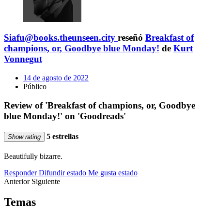
Siafu@books.theunseen.city
reseñó
Breakfast of
champions, or, Goodbye blue Monday!
de
Kurt
Vonnegut
14 de agosto de 2022
Público
Review of 'Breakfast of champions, or, Goodbye
blue Monday!' on 'Goodreads'
5 estrellas
Show rating
Beautifully bizarre.
Responder
Difundir estado
Me gusta estado
Anterior
Siguiente
Temas