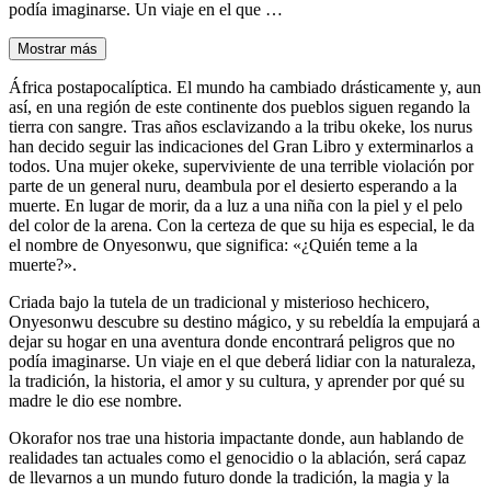
podía imaginarse. Un viaje en el que …
Mostrar más
África postapocalíptica. El mundo ha cambiado drásticamente y, aun
así, en una región de este continente dos pueblos siguen regando la
tierra con sangre. Tras años esclavizando a la tribu okeke, los nurus
han decido seguir las indicaciones del Gran Libro y exterminarlos a
todos. Una mujer okeke, superviviente de una terrible violación por
parte de un general nuru, deambula por el desierto esperando a la
muerte. En lugar de morir, da a luz a una niña con la piel y el pelo
del color de la arena. Con la certeza de que su hija es especial, le da
el nombre de Onyesonwu, que significa: «¿Quién teme a la
muerte?».
Criada bajo la tutela de un tradicional y misterioso hechicero,
Onyesonwu descubre su destino mágico, y su rebeldía la empujará a
dejar su hogar en una aventura donde encontrará peligros que no
podía imaginarse. Un viaje en el que deberá lidiar con la naturaleza,
la tradición, la historia, el amor y su cultura, y aprender por qué su
madre le dio ese nombre.
Okorafor nos trae una historia impactante donde, aun hablando de
realidades tan actuales como el genocidio o la ablación, será capaz
de llevarnos a un mundo futuro donde la tradición, la magia y la