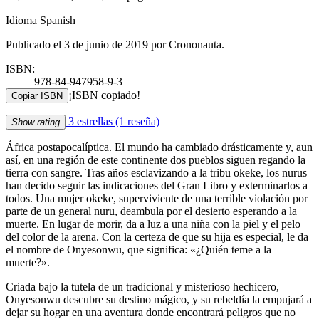
Idioma Spanish
Publicado el 3 de junio de 2019 por Crononauta.
ISBN:
978-84-947958-9-3
¡ISBN copiado!
Copiar ISBN
3 estrellas
(1 reseña)
Show rating
África postapocalíptica. El mundo ha cambiado drásticamente y, aun
así, en una región de este continente dos pueblos siguen regando la
tierra con sangre. Tras años esclavizando a la tribu okeke, los nurus
han decido seguir las indicaciones del Gran Libro y exterminarlos a
todos. Una mujer okeke, superviviente de una terrible violación por
parte de un general nuru, deambula por el desierto esperando a la
muerte. En lugar de morir, da a luz a una niña con la piel y el pelo
del color de la arena. Con la certeza de que su hija es especial, le da
el nombre de Onyesonwu, que significa: «¿Quién teme a la
muerte?».
Criada bajo la tutela de un tradicional y misterioso hechicero,
Onyesonwu descubre su destino mágico, y su rebeldía la empujará a
dejar su hogar en una aventura donde encontrará peligros que no