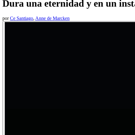
Dura una eternidad y en un inst
por
Ce Santiago
,
Anne de Marcken