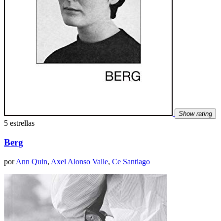
Show rating
5 estrellas
Berg
por
Ann Quin
,
Axel Alonso Valle
,
Ce Santiago