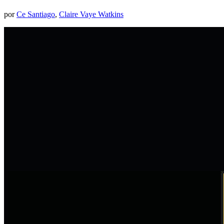
por
Ce Santiago
,
Claire Vaye Watkins