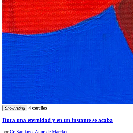
4 estrellas
Show rating
Dura una eternidad y en un instante se acaba
por
Ce Santiago
,
Anne de Marcken