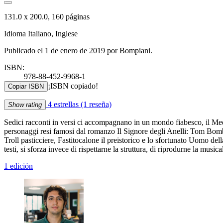
131.0 x 200.0, 160 páginas
Idioma Italiano, Inglese
Publicado el 1 de enero de 2019 por Bompiani.
ISBN:
978-88-452-9968-1
¡ISBN copiado!
Copiar ISBN
4 estrellas
(1 reseña)
Show rating
Sedici racconti in versi ci accompagnano in un mondo fiabesco, il Medi
personaggi resi famosi dal romanzo Il Signore degli Anelli: Tom Bombadi
Troll pasticciere, Fastitocalone il preistorico e lo sfortunato Uomo dell
testi, si sforza invece di rispettarne la struttura, di riprodurne la musicali
1 edición