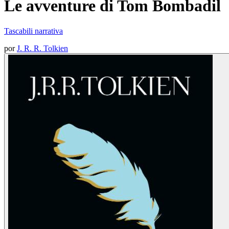
Le avventure di Tom Bombadil
Tascabili narrativa
por
J. R. R. Tolkien