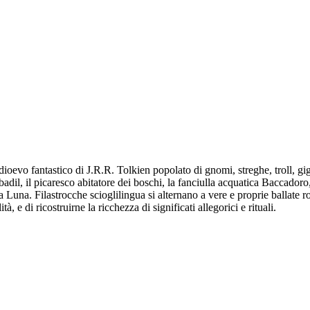
oevo fantastico di J.R.R. Tolkien popolato di gnomi, streghe, troll, giga
l, il picaresco abitatore dei boschi, la fanciulla acquatica Baccadoro, 
a Luna. Filastrocche scioglilingua si alternano a vere e proprie ballate r
tà, e di ricostruirne la ricchezza di significati allegorici e rituali.