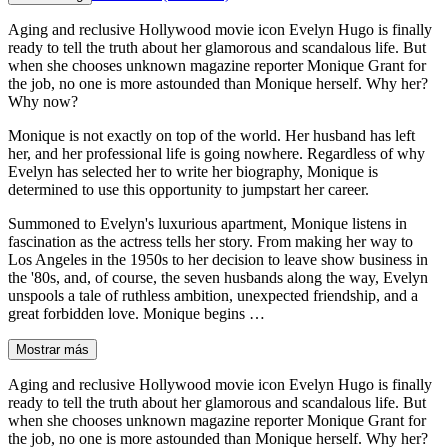
Aging and reclusive Hollywood movie icon Evelyn Hugo is finally
ready to tell the truth about her glamorous and scandalous life. But
when she chooses unknown magazine reporter Monique Grant for
the job, no one is more astounded than Monique herself. Why her?
Why now?
Monique is not exactly on top of the world. Her husband has left
her, and her professional life is going nowhere. Regardless of why
Evelyn has selected her to write her biography, Monique is
determined to use this opportunity to jumpstart her career.
Summoned to Evelyn's luxurious apartment, Monique listens in
fascination as the actress tells her story. From making her way to
Los Angeles in the 1950s to her decision to leave show business in
the '80s, and, of course, the seven husbands along the way, Evelyn
unspools a tale of ruthless ambition, unexpected friendship, and a
great forbidden love. Monique begins …
Mostrar más
Aging and reclusive Hollywood movie icon Evelyn Hugo is finally
ready to tell the truth about her glamorous and scandalous life. But
when she chooses unknown magazine reporter Monique Grant for
the job, no one is more astounded than Monique herself. Why her?