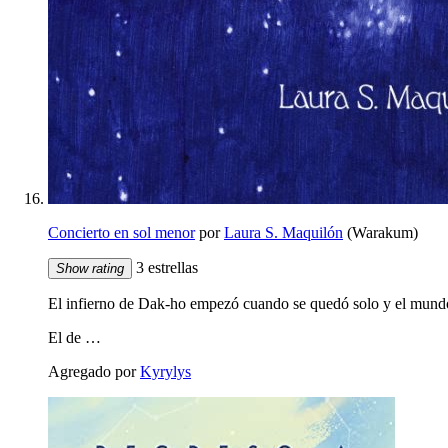
Concierto en sol menor
por
Laura S. Maquilón
(Warakum)
3 estrellas
Show rating
El infierno de Dak-ho empezó cuando se quedó solo y el mundo 
El de …
Agregado por
Kyrylys