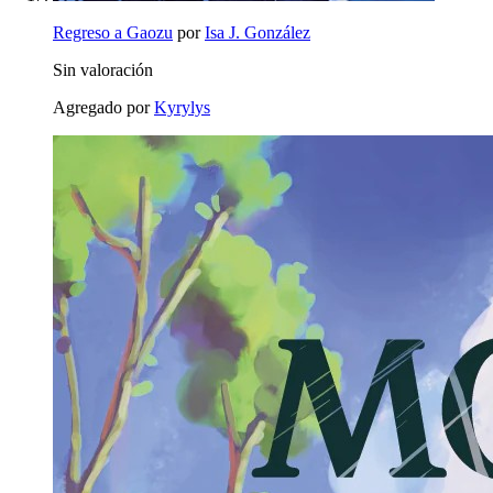
Regreso a Gaozu
por
Isa J. González
Sin valoración
Agregado por
Kyrylys