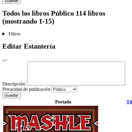
Guardar
Todos los libros
Público
114 libros
(mostrando 1-15)
Filtros
Editar Estantería
Descripción:
Privacidad de publicación
Guardar
Portada
Tí