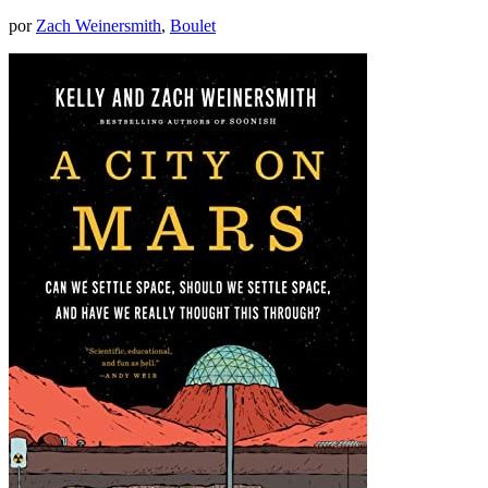
por
Zach Weinersmith
,
Boulet