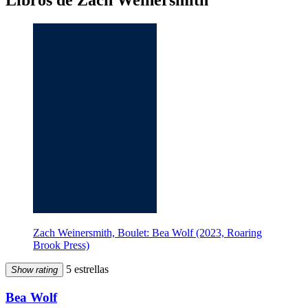
Libros de Zach Weinersmith
Zach Weinersmith, Boulet: Bea Wolf (2023, Roaring
Brook Press)
5 estrellas
Show rating
Bea Wolf