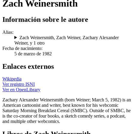
Zach Weinersmith
Información sobre le autore
Alias:
Zach Weinersmith
,
Zach Weiner
,
Zachary Alexander
Weiner
, y 1 otro
Fecha de nacimiento:
5 de marzo de 1982
Enlaces externos
Wikipedia
Ver registro ISNI
Ver en OpenLibrary
Zachary Alexander Weinersmith (born Weiner; March 5, 1982) is an
American cartoonist and writer, best known for his webcomic
Saturday Morning Breakfast Cereal (SMBC). Outside of SMBC, he
is the co-creator of four books, a sketch comedy series, a podcast,
and multiple other webcomics.