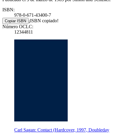
ISBN:
978-0-671-43400-7
¡ISBN copiado!
Copiar ISBN
Número OCLC:
12344811
Carl Sagan: Contact (Hardcover, 1997, Doubleday