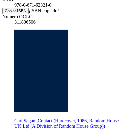
978-0-671-62321-0
¡ISBN copiado!
Copiar ISBN
Número OCLC:
311806506
Carl Sagan: Contact (Hardcover, 1986, Random House
UK Ltd (A Division of Random House Group))