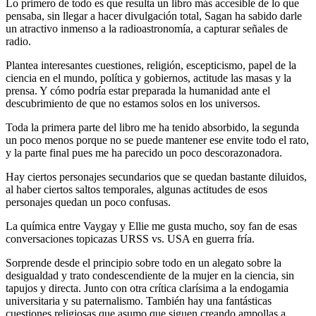
Lo primero de todo es que resulta un libro más accesible de lo que
pensaba, sin llegar a hacer divulgación total, Sagan ha sabido darle
un atractivo inmenso a la radioastronomía, a capturar señales de
radio.
Plantea interesantes cuestiones, religión, escepticismo, papel de la
ciencia en el mundo, política y gobiernos, actitude las masas y la
prensa. Y cómo podría estar preparada la humanidad ante el
descubrimiento de que no estamos solos en los universos.
Toda la primera parte del libro me ha tenido absorbido, la segunda
un poco menos porque no se puede mantener ese envite todo el rato,
y la parte final pues me ha parecido un poco descorazonadora.
Hay ciertos personajes secundarios que se quedan bastante diluidos,
al haber ciertos saltos temporales, algunas actitudes de esos
personajes quedan un poco confusas.
La química entre Vaygay y Ellie me gusta mucho, soy fan de esas
conversaciones topicazas URSS vs. USA en guerra fría.
Sorprende desde el principio sobre todo en un alegato sobre la
desigualdad y trato condescendiente de la mujer en la ciencia, sin
tapujos y directa. Junto con otra crítica clarísima a la endogamia
universitaria y su paternalismo. También hay una fantásticas
cuestiones religiosas que asumo que siguen creando ampollas a