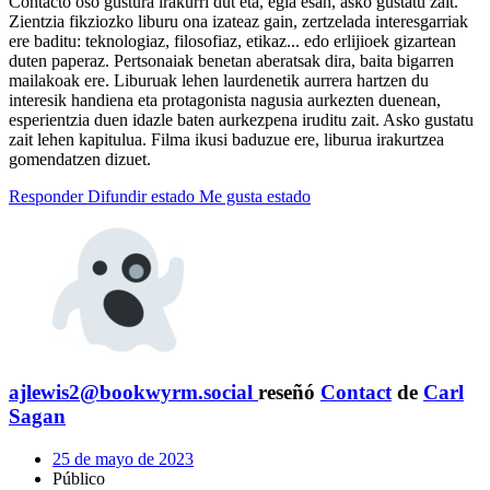
Contacto oso gustura irakurri dut eta, egia esan, asko gustatu zait.
Zientzia fikziozko liburu ona izateaz gain, zertzelada interesgarriak
ere baditu: teknologiaz, filosofiaz, etikaz... edo erlijioek gizartean
duten paperaz. Pertsonaiak benetan aberatsak dira, baita bigarren
mailakoak ere. Liburuak lehen laurdenetik aurrera hartzen du
interesik handiena eta protagonista nagusia aurkezten duenean,
esperientzia duen idazle baten aurkezpena iruditu zait. Asko gustatu
zait lehen kapitulua. Filma ikusi baduzue ere, liburua irakurtzea
gomendatzen dizuet.
Responder
Difundir estado
Me gusta estado
ajlewis2@bookwyrm.social
reseñó
Contact
de
Carl
Sagan
25 de mayo de 2023
Público