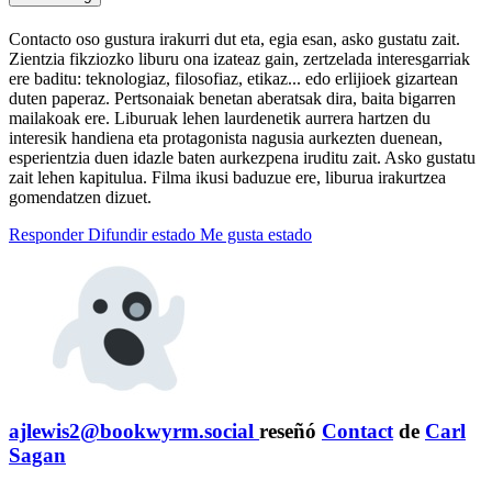
Contacto oso gustura irakurri dut eta, egia esan, asko gustatu zait.
Zientzia fikziozko liburu ona izateaz gain, zertzelada interesgarriak
ere baditu: teknologiaz, filosofiaz, etikaz... edo erlijioek gizartean
duten paperaz. Pertsonaiak benetan aberatsak dira, baita bigarren
mailakoak ere. Liburuak lehen laurdenetik aurrera hartzen du
interesik handiena eta protagonista nagusia aurkezten duenean,
esperientzia duen idazle baten aurkezpena iruditu zait. Asko gustatu
zait lehen kapitulua. Filma ikusi baduzue ere, liburua irakurtzea
gomendatzen dizuet.
Responder
Difundir estado
Me gusta estado
ajlewis2@bookwyrm.social
reseñó
Contact
de
Carl
Sagan