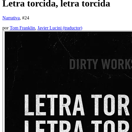
Letra torcida, letra torcida
Narrativa
, #
24
por
Tom Franklin
,
Javier Lucini (traductor)