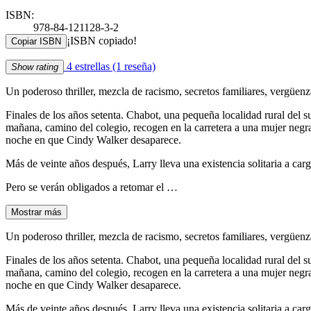
ISBN:
978-84-121128-3-2
¡ISBN copiado!
Copiar ISBN
4 estrellas
(1 reseña)
Show rating
Un poderoso thriller, mezcla de racismo, secretos familiares, vergüenz
Finales de los años setenta. Chabot, una pequeña localidad rural del s
mañana, camino del colegio, recogen en la carretera a una mujer negra 
noche en que Cindy Walker desaparece.
Más de veinte años después, Larry lleva una existencia solitaria a car
Pero se verán obligados a retomar el …
Mostrar más
Un poderoso thriller, mezcla de racismo, secretos familiares, vergüenz
Finales de los años setenta. Chabot, una pequeña localidad rural del s
mañana, camino del colegio, recogen en la carretera a una mujer negra 
noche en que Cindy Walker desaparece.
Más de veinte años después, Larry lleva una existencia solitaria a car