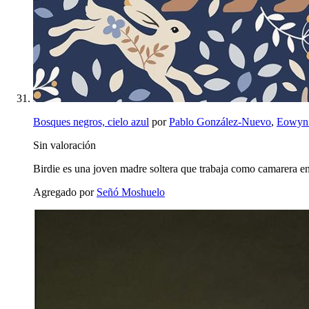
Bosques negros, cielo azul
por
Pablo González-Nuevo
,
Eowyn 
Sin valoración
Birdie es una joven madre soltera que trabaja como camarera e
Agregado por
Señó Moshuelo