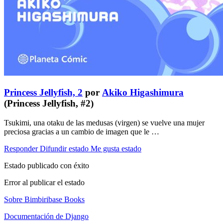
Princess Jellyfish, 2
por
Akiko Higashimura
(Princess Jellyfish, #2)
Tsukimi, una otaku de las medusas (virgen) se vuelve una mujer
preciosa gracias a un cambio de imagen que le …
Responder
Difundir estado
Me gusta estado
Estado publicado con éxito
Error al publicar el estado
Sobre Bimbiribase Books
Documentación de Django