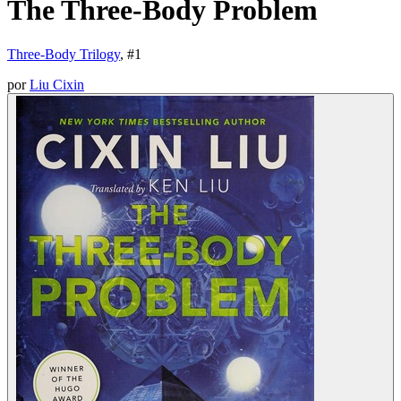
The Three-Body Problem
Three-Body Trilogy
, #
1
por
Liu Cixin