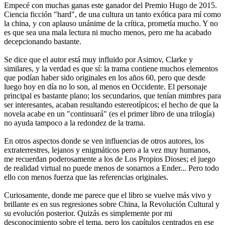
Empecé con muchas ganas este ganador del Premio Hugo de 2015.
Ciencia ficción "hard", de una cultura un tanto exótica para mí como
la china, y con aplauso unánime de la crítica, prometía mucho. Y no
es que sea una mala lectura ni mucho menos, pero me ha acabado
decepcionando bastante.
Se dice que el autor está muy influido por Asimov, Clarke y
similares, y la verdad es que sí: la trama contiene muchos elementos
que podían haber sido originales en los años 60, pero que desde
luego hoy en día no lo son, al menos en Occidente. El personaje
principal es bastante plano; los secundarios, que tenían mimbres para
ser interesantes, acaban resultando estereotípicos; el hecho de que la
novela acabe en un "continuará" (es el primer libro de una trilogía)
no ayuda tampoco a la redondez de la trama.
En otros aspectos donde se ven influencias de otros autores, los
extraterrestres, lejanos y enigmáticos pero a la vez muy humanos,
me recuerdan poderosamente a los de Los Propios Dioses; el juego
de realidad virtual no puede menos de sonarnos a Ender... Pero todo
ello con menos fuerza que las referencias originales.
Curiosamente, donde me parece que el libro se vuelve más vivo y
brillante es en sus regresiones sobre China, la Revolución Cultural y
su evolución posterior. Quizás es simplemente por mi
desconocimiento sobre el tema, pero los capítulos centrados en ese