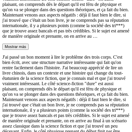
plaisant, on comprends dès le départ qu'il est féru de physique et
qu'on va se plonger dans des questions théoriques, et ça fait du bien.
Maintenant venons aux aspects négatifs : déjà il faut bien le dire, si
j'ai trouvé que c'était un bon livre, je ne comprends pas sa réputation
internationale, il y a plusieurs points (comme la société des tri***)
que je trouve assez bancals et pas très crédibles. Si le sujet est amené
de manière originale et prenante, on en arrive au …
Mostrar más
J'ai passé un bon moment à lire le problème des trois corps. C'est
bien écrit, avec une structure narrative intéressante qui fait qu'on
rentre facilement dans l'histoire. J'ai beaucoup apprécié de lire un
livre chinois, dans un contexte et une histoire qui change du tout-
étatunien de la science fiction, que je connais mal et que j'ai trouvé
vraiment intéressant. Le côté science-fiction "dure" est aussi
plaisant, on comprends dès le départ qu'il est féru de physique et
qu'on va se plonger dans des questions théoriques, et ça fait du bien.
Maintenant venons aux aspects négatifs : déjà il faut bien le dire, si
j'ai trouvé que c'était un bon livre, je ne comprends pas sa réputation
internationale, il y a plusieurs points (comme la société des tri***)
que je trouve assez bancals et pas très crédibles. Si le sujet est amené
de manière originale et prenante, on en arrive au final à un scénario
assez classique dans la science fiction et que j'ai trouvé un peu
décevant. Enfin, le côté physique prenant du début finit par être