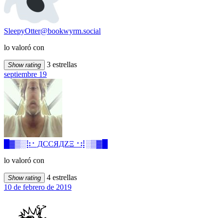
SleepyOtter@bookwyrm.social
lo valoró con
3 estrellas
Show rating
septiembre 19
█▓▒­░⡷⠂ДCCЯДZΞ⠐⢾░▒▓█
lo valoró con
4 estrellas
Show rating
10 de febrero de 2019