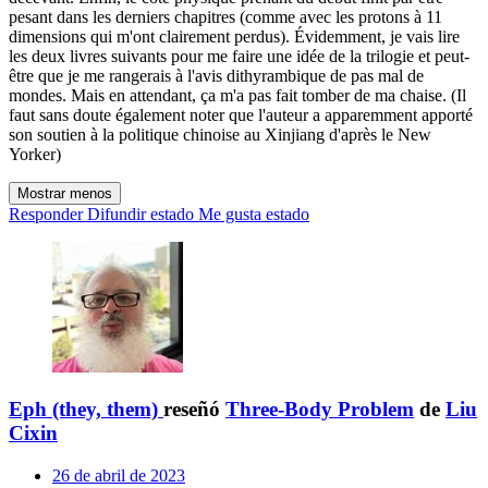
pesant dans les derniers chapitres (comme avec les protons à 11
dimensions qui m'ont clairement perdus). Évidemment, je vais lire
les deux livres suivants pour me faire une idée de la trilogie et peut-
être que je me rangerais à l'avis dithyrambique de pas mal de
mondes. Mais en attendant, ça m'a pas fait tomber de ma chaise. (Il
faut sans doute également noter que l'auteur a apparemment apporté
son soutien à la politique chinoise au Xinjiang d'après le New
Yorker)
Mostrar menos
Responder
Difundir estado
Me gusta estado
Eph (they, them)
reseñó
Three-Body Problem
de
Liu
Cixin
26 de abril de 2023