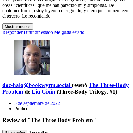
cosas "científicas" que me han parecido muy simplonas. De
cualquier forma, estoy leyendo el segundo, y creo que también leeré
el tercero. Lo recomiendo.
Mostrar menos
Responder
Difundir estado
Me gusta estado
doc-halo@bookwyrm.social
reseñó
The Three-Body
Problem
de
Liu Cixin
(Three-Body Trilogy, #1)
5 de septiembre de 2022
Público
Review of "The Three Body Problem"
4 estrellas
Show rating