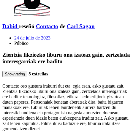
Dabid
reseñó
Contacto
de
Carl Sagan
24 de julio de 2023
Público
Zientzia fikziozko liburu ona izateaz gain, zertzelada
interesgarriak ere baditu
5 estrellas
Show rating
Contacto oso gustura irakurri dut eta, egia esan, asko gustatu zait.
Zientzia fikziozko liburu ona izateaz gain, zertzelada interesgarriak
ere baditu: teknologiaz, filosofiaz, etikaz... edo erlijioek gizartean
duten paperaz. Pertsonaiak benetan aberatsak dira, baita bigarren
mailakoak ere. Liburuak lehen laurdenetik aurrera hartzen du
interesik handiena eta protagonista nagusia aurkezten duenean,
esperientzia duen idazle baten aurkezpena iruditu zait. Asko gustatu
zait lehen kapitulua. Filma ikusi baduzue ere, liburua irakurtzea
gomendatzen dizuet.