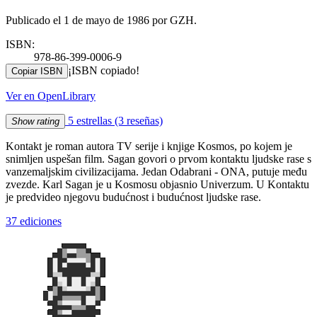
Publicado el 1 de mayo de 1986 por GZH.
ISBN:
978-86-399-0006-9
¡ISBN copiado!
Copiar ISBN
Ver en OpenLibrary
5 estrellas
(3 reseñas)
Show rating
Kontakt je roman autora TV serije i knjige Kosmos, po kojem je
snimljen uspešan film. Sagan govori o prvom kontaktu ljudske rase s
vanzemaljskim civilizacijama. Jedan Odabrani - ONA, putuje među
zvezde. Karl Sagan je u Kosmosu objasnio Univerzum. U Kontaktu
je predvideo njegovu budućnost i budućnost ljudske rase.
37 ediciones